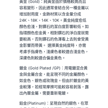
黃金 (Gold)：純黃金由於價格較高而且
容易變形，因此通常會結合另一種金屬以
增加耐用度，金飾材質以含金量分成
24K、18K、14K、10K。黃金純度愈低
顏色愈淺，對鑽石的潔白度影響較低。如
指環顏色愈金黃，相對鑽石的淨白度就需
要較高，否則鑽石的色澤看上去則會受黃
金影響而帶黃。 選擇黃金純度時，亦需
考慮手指膚色，淺膚色者較適合淺金色，
深膚色則較適合偏金黃色。
鍍金 (Gold Plated /GP)：用電鍍混合黃
金與金屬合金，能呈現不同的金屬顏色，
如金色、銀色或玫瑰金。但由於鍍金的黃
金較薄，若經常摩擦可能較容易剝落，露
出內層金屬，需要重新電鍍。
鉑金(Platinum)：呈現自然的銀色，在眾