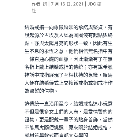
作者:
妍
|
7 月 16 日, 2021
| JDC 研
社
結婚戒指一向象徵婚姻的承諾與堅貞，有
說起源於古埃及人認為圓圈沒有起點與終
點，亦與太陽月亮的形狀一致，因此有生
生不息的永恆之意，他們相信無名指中有
一條直通心臟的血脈，因此漸漸有了在無
名指上戴上結婚戒指的傳統；亦有說希臘
神話中戒指展現了互相扶持的象徵，羅馬
人便在結婚儀式上交換鐵戒指或銅戒指作
為盟誓的信物。
這傳統一直沿用至今，結婚戒指這小玩意
不但是很多女士們的大志、是愛情誓約的
證物，更是配戴一輩子的貼身首飾，當然
不能馬虎隨便挑選！原來關於結婚戒指，
就材質與款式而言都大有學問