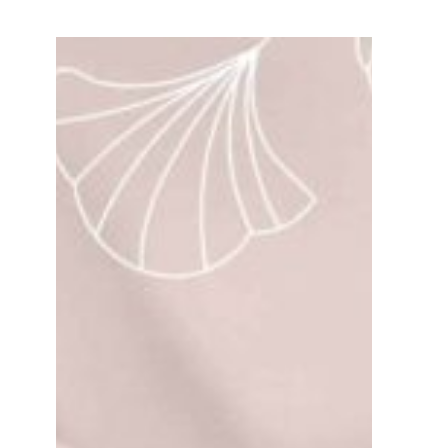
跳
至
主
要
內
容