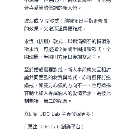
不過時，容易配搭任何衣著風格，非常適
合喜愛簡約低調的新人們。
波浪或 V 型款式：能襯拓出手指更修長
的效果，又增添溫柔優雅感。
永恆（排鑽）款式：以鑲滿鑽石的指環象
徵永恆，可選擇全圈或半圈排鑽款式，全
圈瑰麗，半圈則方便日後調整尺寸。
至於婚戒需要對戒，新人事前應先互相討
論共同喜歡的材質與款式，亦可選擇訂造
婚戒，如雙方心儀的方向不一，也可透過
客制化加入專屬倆人的愛情元素，為彼此
刻劃獨一無二的紀念。
立即到 JDC Lab 主頁發掘更多！
( 原註: JDC Lab 創飾平台 )